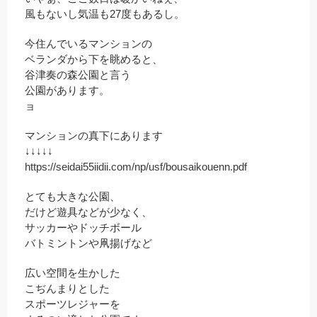
風もないし気温も27度もあるし。
今住んでいるマンションの
ベランダから下を眺めると、
谷津奏の森公園と言う
公園があります。
ョ
マンションの真下にあります
↓↓↓↓↓
https://seidai55iidii.com/np/usf/bousaikouenn.pdf
とても大きな公園、
だけど遊具などが少なく、
サッカーやドッチボール
バトミントンや凧揚げなど
広い空間を生かした
こぢんまりとした
スポーツレジャーを