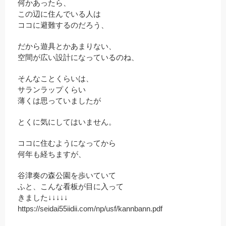
何かあったら、
この辺に住んでいる人は
ココに避難するのだろう、
だから遊具とかあまりない、
空間が広い設計になっているのね、
そんなことくらいは、
サランラップくらい
薄くは思っていましたが
とくに気にしてはいません。
ココに住むようになってから
何年も経ちますが、
谷津奏の森公園を歩いていて
ふと、こんな看板が目に入って
きました↓↓↓↓↓
https://seidai55iidii.com/np/usf/kannbann.pdf