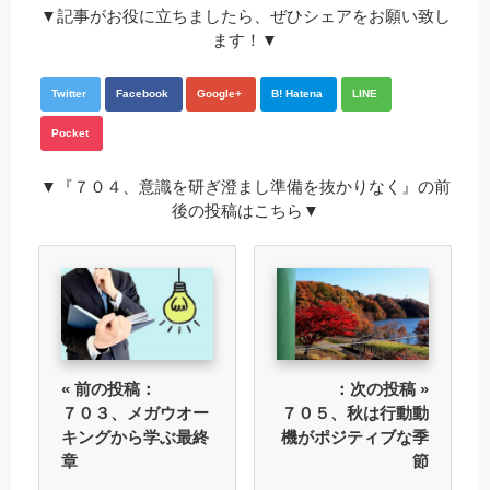
▼記事がお役に立ちましたら、ぜひシェアをお願い致し
ます！▼
Twitter
Facebook
Google+
B! Hatena
LINE
Pocket
▼『７０４、意識を研ぎ澄まし準備を抜かりなく』の前
後の投稿はこちら▼
« 前の投稿：
：次の投稿 »
７０３、メガウオー
７０５、秋は行動動
キングから学ぶ最終
機がポジティブな季
章
節