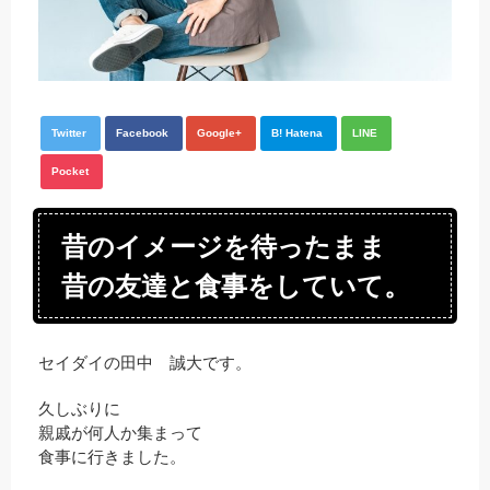
Twitter
Facebook
Google+
B! Hatena
LINE
Pocket
昔のイメージを待ったまま
昔の友達と食事をしていて。
セイダイの田中 誠大です。
久しぶりに
親戚が何人か集まって
食事に行きました。