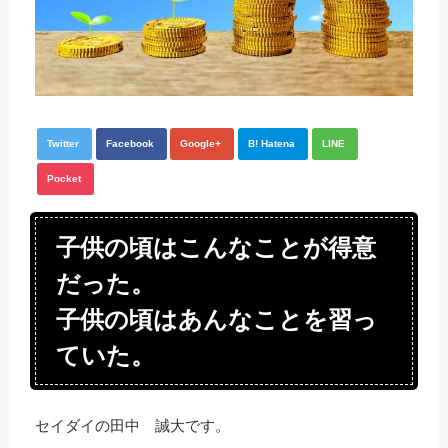
Twitter
Facebook
Google+
B! Hatena
LINE
Pocket
子供の頃はこんなことが得意
だった。
子供の頃はあんなことを習っ
ていた。
セイダイの田中 誠大です。