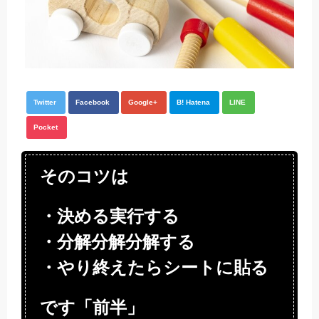
Twitter
Facebook
Google+
B! Hatena
LINE
Pocket
そのコツは
・決める実行する
・分解分解分解する
・やり終えたらシートに貼る
です「前半」