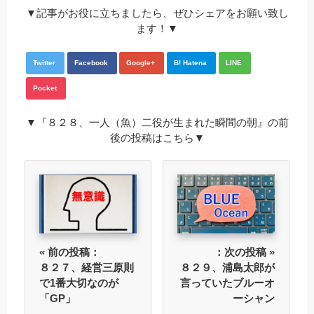
▼記事がお役に立ちましたら、ぜひシェアをお願い致し
ます！▼
Twitter
Facebook
Google+
B! Hatena
LINE
Pocket
▼『８２８、一人（魚）二役が生まれた瞬間の朝』の前
後の投稿はこちら▼
« 前の投稿：
：次の投稿 »
８２７、経営三原則
８２９、浦島太郎が
で1番大切なのが
言っていたブルーオ
「GP」
ーシャン