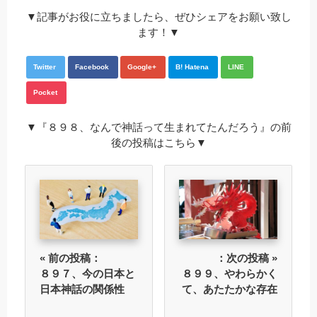
▼記事がお役に立ちましたら、ぜひシェアをお願い致し
ます！▼
Twitter
Facebook
Google+
B! Hatena
LINE
Pocket
▼『８９８、なんで神話って生まれてたんだろう』の前
後の投稿はこちら▼
« 前の投稿：
：次の投稿 »
８９７、今の日本と
８９９、やわらかく
日本神話の関係性
て、あたたかな存在