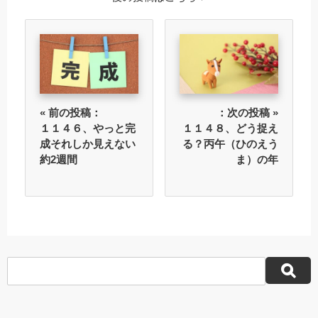
« 前の投稿：
：次の投稿 »
１１４６、やっと完
１１４８、どう捉え
成それしか見えない
る？丙午（ひのえう
約2週間
ま）の年