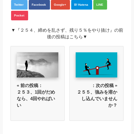
Twitter
Facebook
Google+
B! Hatena
LINE
Pocket
▼『２５４、締めを乱さず、残り５％をやり抜け』の前
後の投稿はこちら▼
« 前の投稿：
：次の投稿 »
２５３、1回がだめ
２５５、強みを溶か
なら、4回やればい
し込んでいません
い
か？