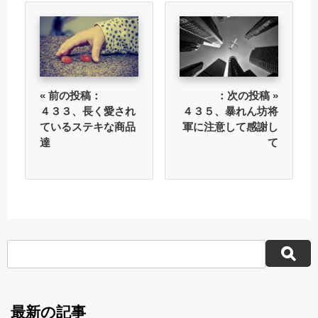
« 前の投稿：
：次の投稿 »
４３３、長く愛され
４３５、暴れん坊将
ているステキな商品
軍に注意して感謝し
達
て
最新の記事