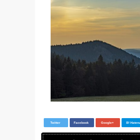
Twitter
Facebook
Google+
B! Haten