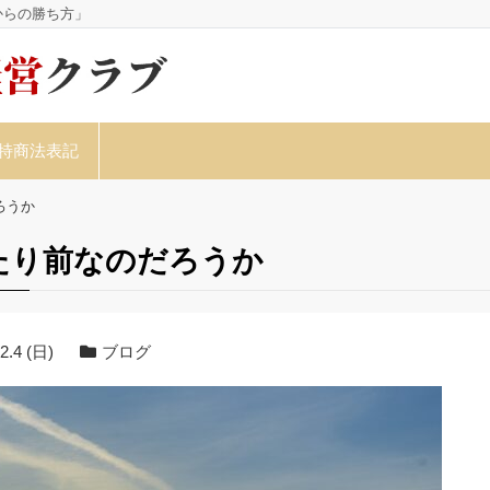
からの勝ち方」
特商法表記
ろうか
たり前なのだろうか
2.4 (日)
ブログ