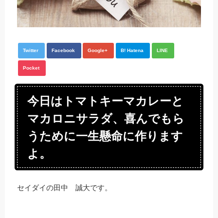
Twitter
Facebook
Google+
B! Hatena
LINE
Pocket
今日はトマトキーマカレーと
マカロニサラダ、喜んでもら
うために一生懸命に作ります
よ。
セイダイの田中 誠大です。