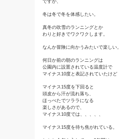
ですが、
冬は冬で冬を体感したい。
真冬の吹雪のランニングとか
わりと好きでワクワクします。
なんか冒険に向かうみたいで楽しい。
何日か前の朝のランニングは
公園内に設置されている温度計で
マイナス10度と表記されていたけど
マイナス15度を下回ると
頭皮から汗が流れ落ち、
ほっぺたでツララになる
楽しさがあるので、
マイナス10度では、、、、、
マイナス15度を待ち焦がれている。