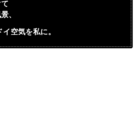
けて
風景、
ドイ空気を私に。