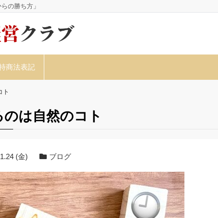
からの勝ち方」
特商法表記
コト
るのは自然のコト
1.24 (金)
ブログ