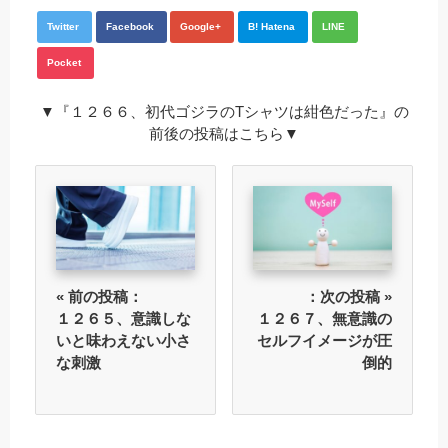
Twitter
Facebook
Google+
B! Hatena
LINE
Pocket
▼『１２６６、初代ゴジラのTシャツは紺色だった』の
前後の投稿はこちら▼
« 前の投稿：
：次の投稿 »
１２６５、意識しな
１２６７、無意識の
いと味わえない小さ
セルフイメージが圧
な刺激
倒的