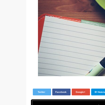
Twitter
Facebook
Google+
B! Haten