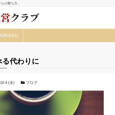
からの勝ち方」
特商法表記
べる代わりに
10.4 (水)
ブログ