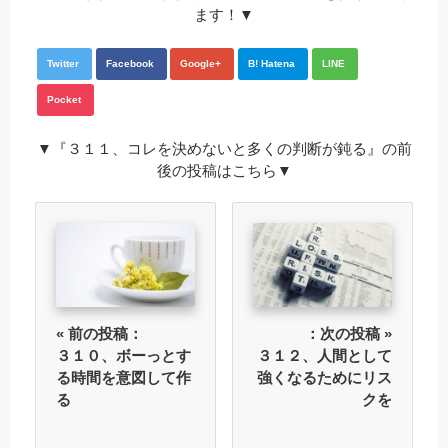
ます！▼
Twitter
Facebook
Google+
B! Hatena
LINE
Pocket
▼『３１１、コレを決めないと多くの判断が鈍る』の前
後の投稿はこちら▼
« 前の投稿：
：次の投稿 »
３１０、ボーっとす
３１２、人間として
る時間を意図して作
強くなるためにリス
る
クを