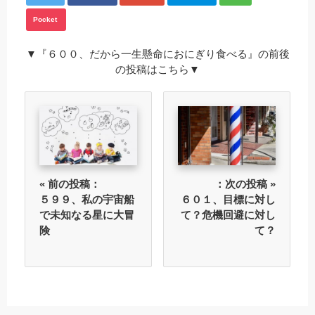
Pocket
▼『６００、だから一生懸命におにぎり食べる』の前後
の投稿はこちら▼
« 前の投稿：
：次の投稿 »
５９９、私の宇宙船
６０１、目標に対し
で未知なる星に大冒
て？危機回避に対し
険
て？