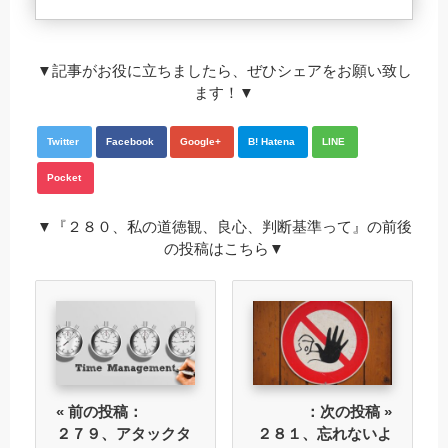
▼記事がお役に立ちましたら、ぜひシェアをお願い致し
ます！▼
Twitter
Facebook
Google+
B! Hatena
LINE
Pocket
▼『２８０、私の道徳観、良心、判断基準って』の前後
の投稿はこちら▼
« 前の投稿：
：次の投稿 »
２７９、アタックタ
２８１、忘れないよ