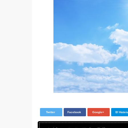
Twitter
Facebook
Google+
B! Haten