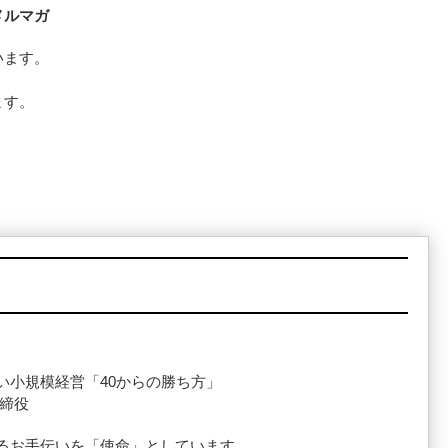
メルマガ
います。
ます。
い小規模経営「40からの勝ち方」
取締役
るお手伝いを「使命」としています。